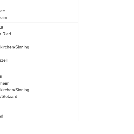
see
heim
dt
m Ried
irchen/Sinning
zell
dt
gheim
irchen/Sinning
g/Stotzard
n
nd