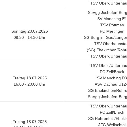
TSV Ober-/Unterha
SpVgg Joshofen-Ber
SV Manching E1
TSV Pöttmes
Sonntag 20.07.2025
FC Mertingen
09:30 - 14:30 Uhr
SG Berg im Gau/Lang
TSV Oberhaunsta
(SG) Ehekirchen/Rohr
TSV Ober-/Unterha
TSV Ober-/Unterha
FC Zell/Bruck
Freitag 18.07.2025
SV Manching D3
16:00 - 20:00 Uhr
ASV Dachau U12
SG Ehekirchen/Rohre
SpVgg Joshofen-Ber
TSV Ober-/Unterha
FC Zell/Bruck
SG Rohrenfels/Eheki
Freitag 18.07.2025
JFG Weilachtal