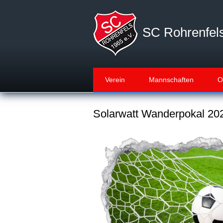
Direkt
zum
Inhalt
SC Rohrenfels
Verein
Mannschaften
O
Solarwatt Wanderpokal 20