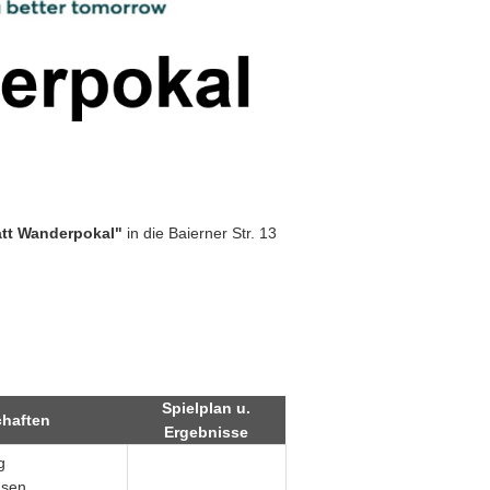
att Wanderpokal"
in die Baierner Str. 13
Spielplan u.
haften
Ergebnisse
g
usen