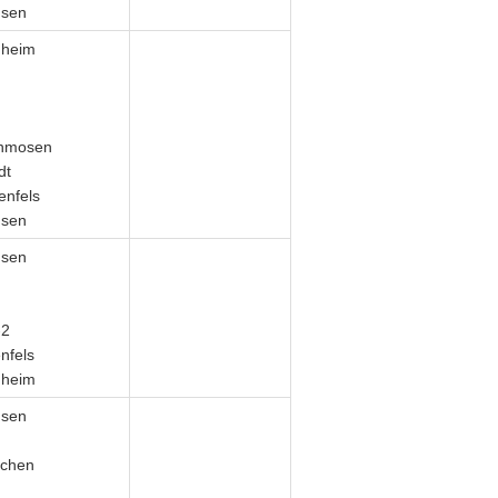
usen
gheim
enmosen
dt
enfels
usen
usen
-2
nfels
gheim
usen
rchen