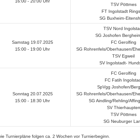
16:00 - 20:00 Uhr
TSV Pöttmes
FT Ingolstadt Ring
SG Buxheim-Eitens
TSV Nord Ingolsta
SG Joshofen Berghei
Samstag 19.07.2025
FC Gerolfing
15:00 - 19:00 Uhr
SG Rohrenfels/Oberhausen/Ehek
TSV Egweil
SV Ingolstadt- Hunds
FC Gerolfing
FC Fatih Ingolsta
SpVgg Joshofen/Ber
Sonntag 20.07.2025
SG Rohrenfels/Oberhausen/Ehek
15:00 - 18:30 Uhr
SG Aindling/Rehling/Affin
SV Thierhaupte
TSV Pöttmes
SG Neuburger La
e Turnierpläne folgen ca. 2 Wochen vor Turnierbeginn.