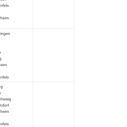
nfels
gheim
ingen
n
g
usen
nfels
rg
y
chwaig
ndorf
gheim
nfels